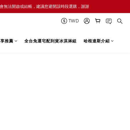
屆時網頁可能會無法開啟或結帳，建議您避開該時段選購，謝謝
TWD
禮享推薦
全台免運宅配到貨冰淇淋組
哈根達斯介紹