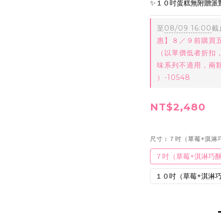
✨１０吋蛋糕無附贈派
至
08/09 16:00
截
惠】８／９前購買
（以單價低者折扣
味系列不適用，兩
）-10548
NT$2,480
尺寸
: ７吋（草莓+淇淋
７吋（草莓+淇淋巧
１０吋（草莓+淇淋