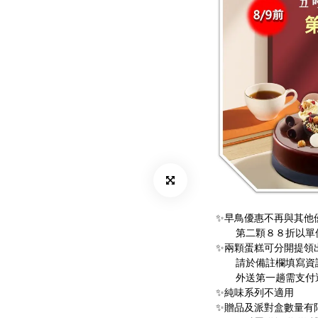
✨早鳥優惠不再與其他
　　第二顆８８折以單
✨兩顆蛋糕可分開提領
　　請於備註欄填寫資
　　外送第一趟需支付
✨純味系列不適用
✨贈品及派對盒數量有