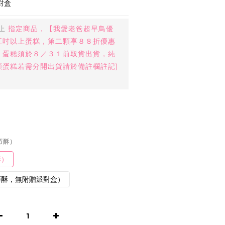
對盒
止
指定商品，【我愛老爸超早鳥優
五吋以上蛋糕，第二顆享８８折優惠
，蛋糕須於８／３１前取貨出貨，純
顆蛋糕若需分開出貨請於備註欄註記)
巧酥）
酥）
巧酥，無附贈派對盒）