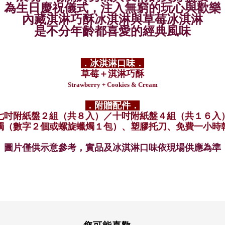
為生日
慶祝儀式，注入無窮的玩心與歡樂
內藏淇淋巧酥冰淇淋與
草莓冰淇淋
是不分年齡都喜愛的經典風味
．冰淇淋口味．
草莓＋淇淋巧酥
Strawberry
+ Cookies & Cream
．附贈配件．
七
吋附紙盤２組（共８入）／十吋附紙盤４組（共１６入
燭（數字２個或螺旋蠟燭１包）、塑膠托刀、免費一小時
圖片僅供示意參考，實品及冰淇淋口味依現場供應為