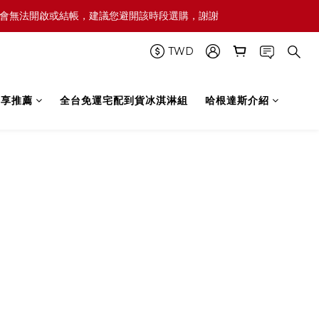
屆時網頁可能會無法開啟或結帳，建議您避開該時段選購，謝謝
TWD
禮享推薦
全台免運宅配到貨冰淇淋組
哈根達斯介紹