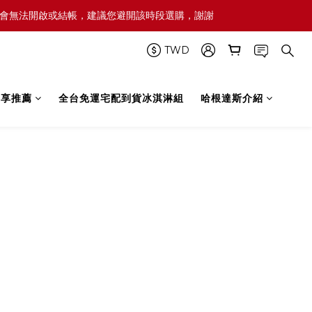
屆時網頁可能會無法開啟或結帳，建議您避開該時段選購，謝謝
TWD
禮享推薦
全台免運宅配到貨冰淇淋組
哈根達斯介紹