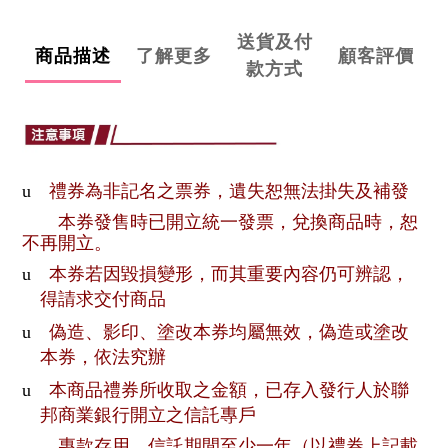
送貨及付
商品描述
了解更多
顧客評價
款方式
u
禮券為非記名之票券，遺失恕無法掛失及補發
本券發售時已開立統一發票，兌換商品時，恕
不再開立。
u
本券若因毀損變形，而其重要內容仍可辨認，
得請求交付商品
u
偽造、影印、塗改本券均屬無效，偽造或塗改
本券，依法究辦
u
本商品禮券所收取之金額，已存入發行人於聯
邦商業銀行開立之信託專戶
專款存用，信託期間至少一年（以禮券上記載