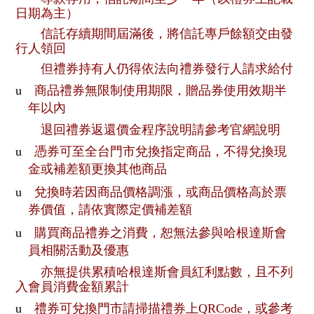
日期為主）
信託存續期間屆滿後，將信託專戶餘額交由發
行人領回
但禮券持有人仍得依法向禮券發行人請求給付
u
商品禮券無限制使用期限，贈品券使用效期半
年以內
退回禮券返還價金程序說明請參考官網說明
u
憑券可至全台門市兌換指定商品，不得兌換現
金或補差額更換其他商品
u
兌換時若因商品價格調漲，或商品價格高於票
券價值，請依實際定價補差額
u
購買商品禮券之消費，恕無法參與哈根達斯會
員相關活動及優惠
亦無提供累積哈根達斯會員紅利點數，且不列
入會員消費金額累計
u
禮券可兌換門市請掃描禮券上
QRCode
，或參考