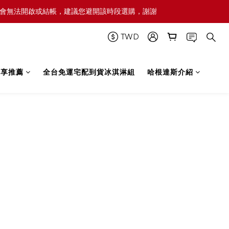
屆時網頁可能會無法開啟或結帳，建議您避開該時段選購，謝謝
TWD
禮享推薦
全台免運宅配到貨冰淇淋組
哈根達斯介紹