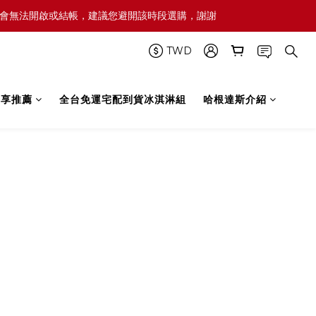
屆時網頁可能會無法開啟或結帳，建議您避開該時段選購，謝謝
TWD
禮享推薦
全台免運宅配到貨冰淇淋組
哈根達斯介紹